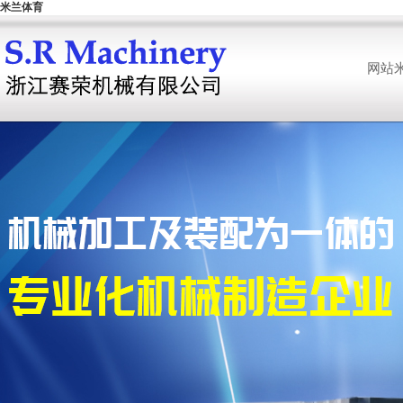
米兰体育
网站