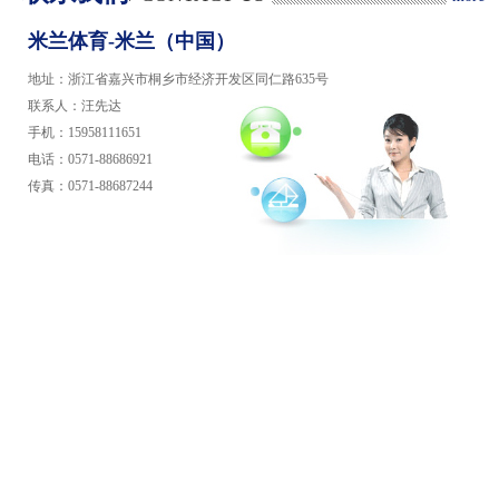
米兰体育-米兰（中国）
地址：浙江省嘉兴市桐乡市经济开发区同仁路635号
米兰体育-米兰（中国）06
米兰体育-米兰（中国）07
米
联系人：汪先达
手机：15958111651
电话：0571-88686921
传真：0571-88687244
米兰体育-米兰（中国）01
小加工中心加工01