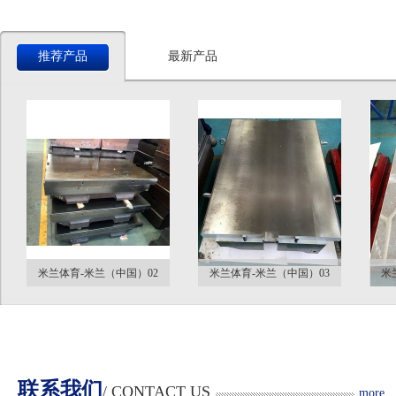
推荐产品
最新产品
米兰体育-米兰（中国）02
米兰体育-米兰（中国）03
米
联系我们
/ CONTACT US
more