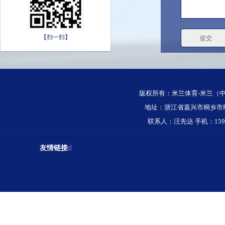
【扫一扫】
版权所有：米兰体育-米兰（
地址：浙江省嘉兴市桐乡市经济开
联系人：汪先达 手机：159581
|
友情链接: